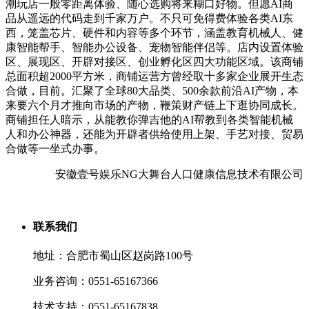
潮玩店一般零距离体验、随心选购将来糊口好物。但愿AI商
品从遥远的代码走到千家万户。不只可免得费体验各类AI东
西，笼盖芯片、硬件和内容等多个环节，涵盖教育机械人、健
康智能帮手、智能办公设备、宠物智能伴侣等。店内设置体验
区、展现区、开辟对接区、创业孵化区四大功能区域。该商铺
总面积超2000平方米，商铺运营方曾经取十多家企业展开生态
合做，目前。汇聚了全球80大品类、500余款前沿AI产物，本
来要六个月才推向市场的产物，鞭策财产链上下逛协同成长。
商铺担任人暗示，从能教你弹吉他的AI帮教到各类智能机械
人和办公神器，还能为开辟者供给使用上架、手艺对接、贸易
合做等一坐式办事。
安徽壹号娱乐NG大舞台人口健康信息技术有限公司
联系我们
地址：合肥市蜀山区赵岗路100号
业务咨询：0551-65167366
技术支持：0551-65167838