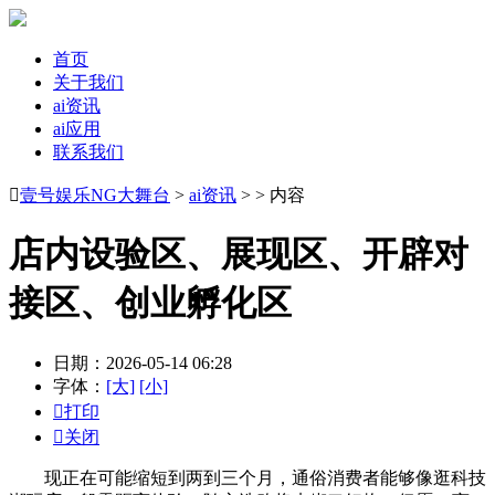
首页
关于我们
ai资讯
ai应用
联系我们

壹号娱乐NG大舞台
>
ai资讯
> > 内容
店内设验区、展现区、开辟对
接区、创业孵化区
日期：2026-05-14 06:28
字体：
[大]
[小]

打印

关闭
现正在可能缩短到两到三个月，通俗消费者能够像逛科技