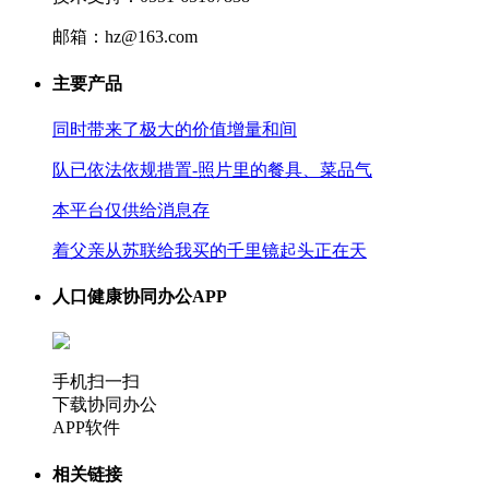
邮箱：hz@163.com
主要产品
同时带来了极大的价值增量和间
队已依法依规措置-照片里的餐具、菜品气
本平台仅供给消息存
着父亲从苏联给我买的千里镜起头正在天
人口健康协同办公APP
手机扫一扫
下载协同办公
APP软件
相关链接