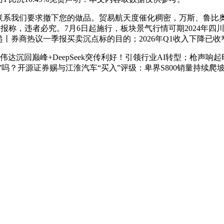
系我们要求撤下您的做品。贸易航天度催化稠密，万斯、鲁比奥
报称，违者必究。7月6日起施行，板块景气行情可期2024年四川
递丨券商热议一季报买卖沉点标的目的；2026年Q1收入下降已收
达沉回巅峰+DeepSeek突传利好！引领行业AI转型；枪声响
吗？开源证券赐与江淮汽车“买入”评级：卑界S800销量持续爬