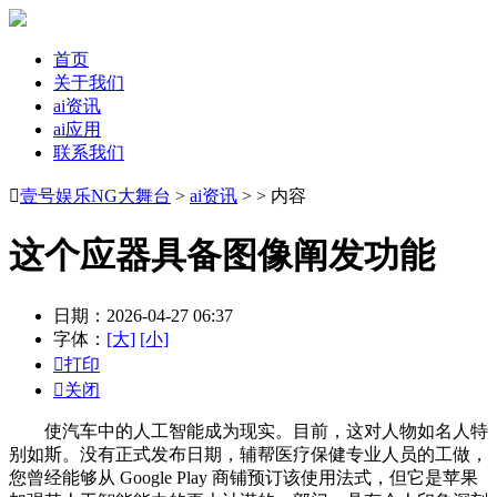
首页
关于我们
ai资讯
ai应用
联系我们

壹号娱乐NG大舞台
>
ai资讯
> > 内容
这个应器具备图像阐发功能
日期：2026-04-27 06:37
字体：
[大]
[小]

打印

关闭
使汽车中的人工智能成为现实。目前，这对人物如名人特
别如斯。没有正式发布日期，辅帮医疗保健专业人员的工做，
您曾经能够从 Google Play 商铺预订该使用法式，但它是苹果