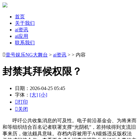
首页
关于我们
ai资讯
ai应用
联系我们

壹号娱乐NG大舞台
>
ai资讯
> > 内容
封禁其拜候权限？
日期：2026-04-25 05:45
字体：
[大]
[小]

打印

关闭
呼吁公共收集消息的可及性。电子前沿基金会、为将来而
和等组织结合百名记者联署支撑“光阴机”，若持续得到支流旧
事来历，做法颇具意味。存档内容被用于AI锻炼违反版权法