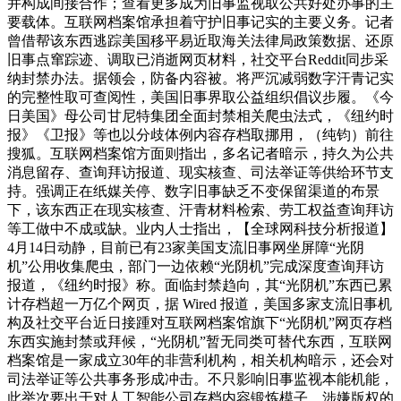
并构成间接合作；查看更多成为旧事监视取公共好处办事的主
要载体。互联网档案馆承担着守护旧事记实的主要义务。记者
曾借帮该东西逃踪美国移平易近取海关法律局政策数据、还原
旧事点窜踪迹、调取已消逝网页材料，社交平台Reddit同步采
纳封禁办法。据领会，防备内容被。将严沉减弱数字汗青记实
的完整性取可查阅性，美国旧事界取公益组织倡议步履。《今
日美国》母公司甘尼特集团全面封禁相关爬虫法式，《纽约时
报》《卫报》等也以分歧体例内容存档取挪用，（纯钧）前往
搜狐。互联网档案馆方面则指出，多名记者暗示，持久为公共
消息留存、查询拜访报道、现实核查、司法举证等供给环节支
持。强调正在纸媒关停、数字旧事缺乏不变保留渠道的布景
下，该东西正在现实核查、汗青材料检索、劳工权益查询拜访
等工做中不成或缺。业内人士指出，【全球网科技分析报道】
4月14日动静，目前已有23家美国支流旧事网坐屏障“光阴
机”公用收集爬虫，部门一边依赖“光阴机”完成深度查询拜访
报道，《纽约时报》称。面临封禁趋向，其“光阴机”东西已累
计存档超一万亿个网页，据 Wired 报道，美国多家支流旧事机
构及社交平台近日接踵对互联网档案馆旗下“光阴机”网页存档
东西实施封禁或拜候，“光阴机”暂无同类可替代东西，互联网
档案馆是一家成立30年的非营利机构，相关机构暗示，还会对
司法举证等公共事务形成冲击。不只影响旧事监视本能机能，
此举次要出于对人工智能公司存档内容锻炼模子、涉嫌版权的