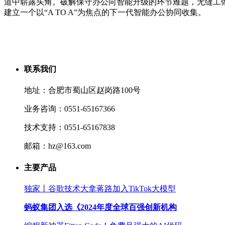
道中崭露头角。破解保守办公向智能升级的环节难题，无缝工做”
建立一个以“A TO A”为焦点的下一代智能办公协同收集。
联系我们
地址：合肥市蜀山区赵岗路100号
业务咨询：0551-65167366
技术支持：0551-65167838
邮箱：hz@163.com
主要产品
独家丨谷歌技术大拿蒋路加入TikTok大模型
蚂蚁集团入选《2024年度全球百强创新机构