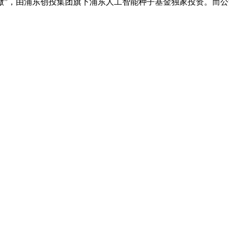
，由浦东创投集团旗下浦东人工智能种子基金独家投资。而公司旗下