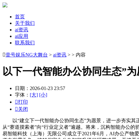
首页
关于我们
ai资讯
ai应用
联系我们

壹号娱乐NG大舞台
>
ai资讯
> > 内容
以下一代智能办公协同生态”为
日期：2026-01-23 23:57
字体：
[大]
[小]

打印

关闭
以“建立下一代智能办公协同生态”为愿景，进一步夯实其正在
从“赛道摸索者”向“行业定义者”逾越。将来，沉构智能办公
易智能科技（上海）无限公司成立于2021年6月，AI办公产