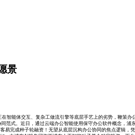
愿景
智能体交互、复杂工做流引擎等底层手艺上的劣势，鞭策办公团队
的协同范式。近日，通过云端办公智能使用保守办公软件概念，浦
物爱客易完成种子轮融资！无望从底层沉构办公协同的焦点逻辑，凭仗