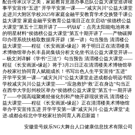
配合传承汉字之美，家庭教育意愿办事总队公益大课堂巡讲竣
事平安宣传“五进” 开学平安第一课——“减灾兴川”公益大课堂
走进川大附区学校2025年家庭金融平安教育学术交换暨千课公
益大课堂 家庭金融平安教育公益项目正在京启动“侯德榜公益
大课堂”第五十三期开讲了——钙钛矿：点亮太阳能电池将来
的明星材料“侯德榜公益大课堂”第五十期开讲了——产物碳脚
印办理系统扶植取数据库开辟（第一讲）勾当预告 清渭楼公
益大课堂——程征《长安画派•缘起》将于明日正在清渭楼美
术博物馆举办长丰县岗集镇分析文化坐书法公益大课堂开讲---
-- 杨文浏详解《学书“三法”》勾当预告 清渭楼公益大课堂——
程征《长安画派•缘起》将于3月21日正在清渭楼美术博物馆举
办校家社协同育人赋能成长！书写出色人生平安宣传“五进”
开学平安第一课—“减灾兴川”公益大课堂走进成都会明远书院
学校减灾兴川公益大课堂——“应急救护‘救’正在身边”勾当正
在西华大学彭州校区举办“侯德榜公益大课堂”第五十一期开讲
了——中国高端聚烯烃催化剂和产物开辟现状资讯 清渭楼公
益大课堂——程征《长安画派•缘起》正在清渭楼美术博物馆
举办平安宣传五进 开学平安第一课“减灾兴川·公益大课堂”走
进-成都会棕北中学校家社协同育人再启新篇！
安徽壹号娱乐NG大舞台人口健康信息技术有限公司