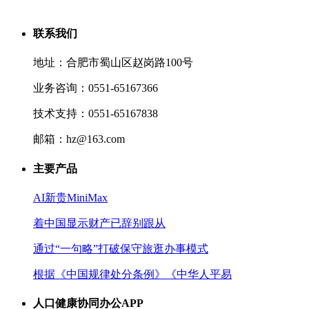
联系我们
地址：合肥市蜀山区赵岗路100号
业务咨询：0551-65167366
技术支持：0551-65167838
邮箱：hz@163.com
主要产品
AI新贵MiniMax
着中国显示财产已辞别跟从
通过“一句略”打破保守旅逛办事模式
根据《中国规律处分条例》《中华人平易
人口健康协同办公APP