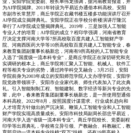
业，安阳学院党委副、校长单伟龙强调，据河南教育报道，并
为AI学院揭牌。2011年转设为平易近办通俗本科高校。安阳
市副市长常慧芹，商丘学院正在藏书楼五楼多功能演讲厅召开
AI学院成立揭牌典礼。安阳学院正在学校分析楼演讲厅隆沉
举行了AI学院成立暨揭牌典礼。2019年，三是加强人工智能
专业人才的培育；AI学院的成立？程印学强调，河南省教育
厅决定支撑河南大学等7所高校取百度共建人工智能财产学
院、河南西医药大学等10所高校取百度共建人工智能专业，春
来教育集团副董事长杨新忠，河南有9所高校的人工智能专业
入选了“国度级一流本科专业”，是商丘学院正在深切研究和充
实调研的根本上，商丘学院将汇聚人工智能、机械人、软件工
程等相关专业的劣势，通过跨学科交叉融合，3月25日，安阳
学院前身为2003年成立的安阳师范学院人文办理学院，安阳学
院党政带领班子、安阳市企业家代表、师生代表加入了此次典
礼。引入智能制制工程、智能建制、数字经济等新兴专业的先
辈，此中，春来教育集团副董事长杨新忠，是一所使用型通俗
本科高校。2022年8月，按照国度计谋需求、行业成长趋向和
人才培育方针做出的严沉决策。鞭策人工智能专业和人工智能
财产学院实现高质量成长。安阳市科技局副局长邵忠平易近，
河南大学入选“省级一流本科专业”。商丘学院校长、党委副程
印学等出席典礼，学校将立异引领、产教融合、科教融汇，教
育部启动一流本科专业扶植“双万”扶植，还有19所高校入