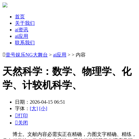
首页
关于我们
ai资讯
ai应用
联系我们

壹号娱乐NG大舞台
>
ai应用
> > 内容
天然科学：数学、物理学、化
学、计较机科学、
日期：2026-04-15 06:51
字体：
[大]
[小]

打印

关闭
博士。文献内容必需实正在精确，力图文字精确、精练，