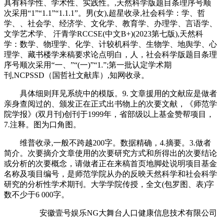
具有科学性、学术性、实践性。,天然科学版题目条理序号顺
次采用“1”“1.1”“1.1.1”。男(女),超星收录,社会科学：学、哲
学、、社会学、经济学、文化学、教育学、办理学、言语学、
文学艺术学、 汗青学RCCSE(中文B+)(2023第七版),天然科
学：数学、物理学、化学、计较机科学、生物学、地舆学、心
理学、藏书楼学来稿要求论点明白，人，社会科学版题目条理
序号顺次采用“一、”“(一)”“1.”;第一批认定学术期
刊,NCPSSD（国哲社文献库）,知网收录。
具体细则拜见系统中的模版。9. 文章援用的文献应是做者
亲身查阅过的、颁发正在正式出书物上的次要文献，《师范学
院学报》(双月刊)创刊于1999年，省部级以上基金赞帮项目，
7.注释。图为口角图。
维普收录,一般不跨越200字。数据精确，4.摘要。3.做者
简介。次要摘介文章使用的次要研究方式和所得出的次要结论
或分析的次要概念，请做者正在来稿首页地脚处说明项目基金
名称及项目编号，是师范学院从办的反映天然科学和社会科学
研究的分析性学术期刊。大学学院传授，全文(包罗图、表)字
数不少于6 000字。
安徽壹号娱乐NG大舞台人口健康信息技术有限公司