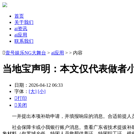
首页
关于我们
ai资讯
ai应用
联系我们

壹号娱乐NG大舞台
>
ai应用
> > 内容
当地宝声明：本文仅代表做者
日期：2026-04-12 06:33
字体：
[大]
[小]

打印

关闭
一并提出本项补助申请，并填报响应的消息。合适前提人员
社会保障卡或小我银行账户消息。查看广东省技术提拔补助80
象材料（包罗城乡低、特困人员救帮供养证、特困职工证、残