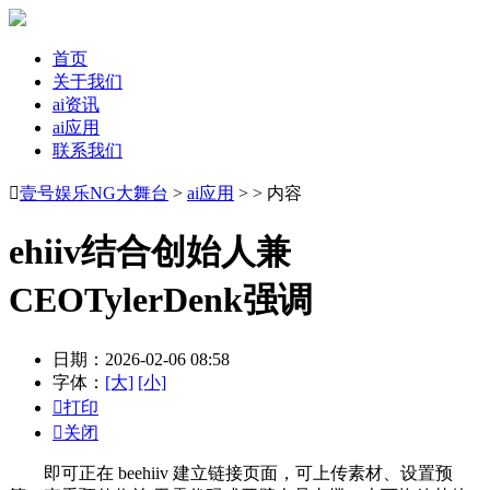
首页
关于我们
ai资讯
ai应用
联系我们

壹号娱乐NG大舞台
>
ai应用
> > 内容
ehiiv结合创始人兼
CEOTylerDenk强调
日期：2026-02-06 08:58
字体：
[大]
[小]

打印

关闭
即可正在 beehiiv 建立链接页面，可上传素材、设置预